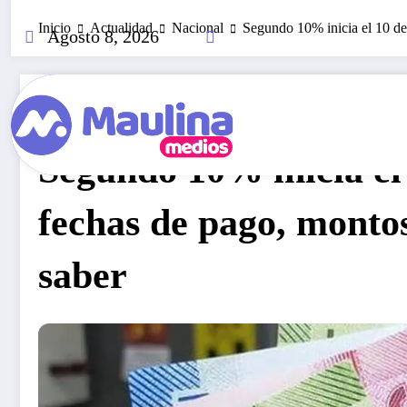
Saltar
Inicio
Actualidad
Nacional
Segundo 10% inicia el 10 de
al
Agosto 8, 2026
contenido
Nacional
Diciembre 8, 2020
258
Visitas
Segundo 10% inicia el
fechas de pago, montos
saber