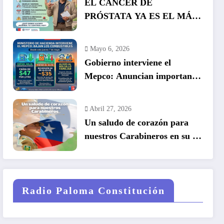
EL CÁNCER DE
PRÓSTATA YA ES EL MÁS
COMÚN EN HOMBRES EN
CHILE: LA DETECCIÓN
Mayo 6, 2026
TEMPRANA SALVA VIDAS
Gobierno interviene el
Mepco: Anuncian importante
baja en el precio de los
combustibles
Abril 27, 2026
Un saludo de corazón para
nuestros Carabineros en su 99
años de historia.
Radio Paloma Constitución