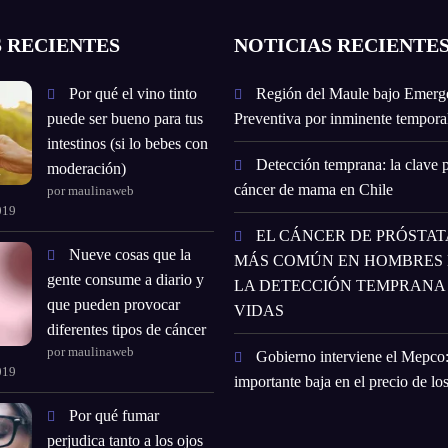
 RECIENTES
NOTICIAS RECIENTE
Por qué el vino tinto
Región del Maule bajo Emerg
puede ser bueno para tus
Preventiva por inminente temporal
intestinos (si lo bebes con
Detección temprana: la clave p
moderación)
cáncer de mama en Chile
por maulinaweb
019
EL CÁNCER DE PRÓSTATA
Nueve cosas que la
MÁS COMÚN EN HOMBRES E
gente consume a diario y
LA DETECCIÓN TEMPRANA
que pueden provocar
VIDAS
diferentes tipos de cáncer
por maulinaweb
Gobierno interviene el Mepco
019
importante baja en el precio de lo
Por qué fumar
perjudica tanto a los ojos