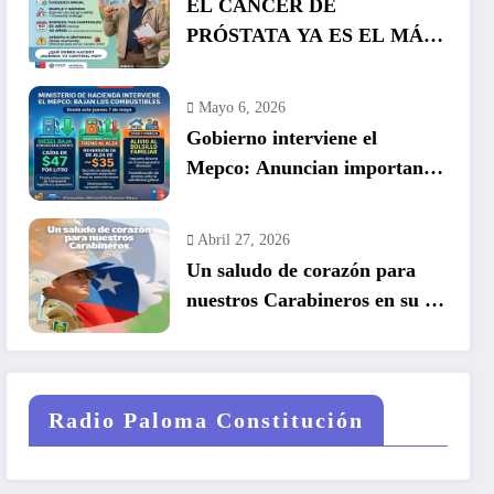
EL CÁNCER DE
PRÓSTATA YA ES EL MÁS
COMÚN EN HOMBRES EN
CHILE: LA DETECCIÓN
Mayo 6, 2026
TEMPRANA SALVA VIDAS
Gobierno interviene el
Mepco: Anuncian importante
baja en el precio de los
combustibles
Abril 27, 2026
Un saludo de corazón para
nuestros Carabineros en su 99
años de historia.
Radio Paloma Constitución