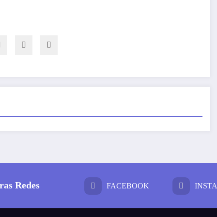
ras Redes
FACEBOOK
INST