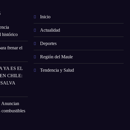
S
Inicio
encia
Actualidad
 histórico
Deportes
ara frenar el
Región del Maule
 YA ES EL
Tendencia y Salud
N CHILE:
 SALVA
: Anuncian
s combustibles