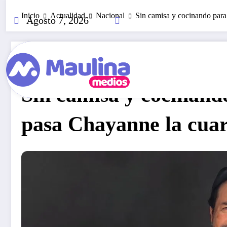
Saltar
Inicio
Actualidad
Nacional
Sin camisa y cocinando para 
al
Agosto 7, 2026
contenido
Nacional
Abril 19, 2020
302
Visitas
Sin camisa y cocinando
pasa Chayanne la cua