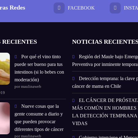
ras Redes
FACEBOOK
INST
 RECIENTES
NOTICIAS RECIENTE
Por qué el vino tinto
Región del Maule bajo Emerg
puede ser bueno para tus
Preventiva por inminente temporal
intestinos (si lo bebes con
Detección temprana: la clave p
moderación)
cáncer de mama en Chile
por maulinaweb
019
EL CÁNCER DE PRÓSTATA
Nueve cosas que la
MÁS COMÚN EN HOMBRES E
gente consume a diario y
LA DETECCIÓN TEMPRANA
que pueden provocar
VIDAS
diferentes tipos de cáncer
por maulinaweb
Gobierno interviene el Mepco