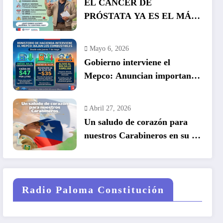
EL CÁNCER DE
PRÓSTATA YA ES EL MÁS
COMÚN EN HOMBRES EN
CHILE: LA DETECCIÓN
Mayo 6, 2026
TEMPRANA SALVA VIDAS
Gobierno interviene el
Mepco: Anuncian importante
baja en el precio de los
combustibles
Abril 27, 2026
Un saludo de corazón para
nuestros Carabineros en su 99
años de historia.
Radio Paloma Constitución