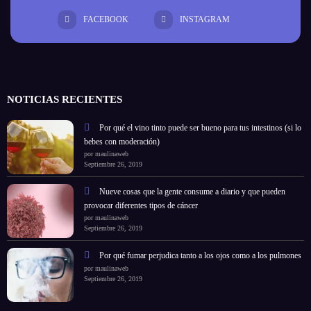
FACEBOOK
INSTAGRAM
NOTICIAS RECIENTES
Por qué el vino tinto puede ser bueno para tus intestinos (si lo
bebes con moderación)
por maulinaweb
Septiembre 26, 2019
Nueve cosas que la gente consume a diario y que pueden
provocar diferentes tipos de cáncer
por maulinaweb
Septiembre 26, 2019
Por qué fumar perjudica tanto a los ojos como a los pulmones
por maulinaweb
Septiembre 26, 2019