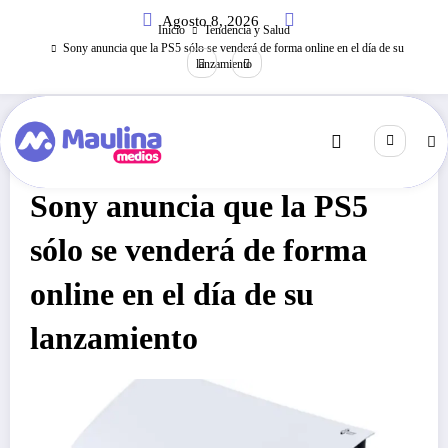
Saltar
Agosto 8, 2026
al
Inicio
Tendencia y Salud
contenido
Sony anuncia que la PS5 sólo se venderá de forma online en el día de su
lanzamiento
Tendencia Y Salud
Noviembre 6, 2020
156
Visitas
Sony anuncia que la PS5
sólo se venderá de forma
online en el día de su
lanzamiento