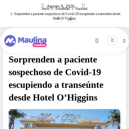
Saltar
Agosto 9, 2026
al
Inicio
Actualidad
Nacional
contenido
Sorprenden a paciente sospechoso de Covid-19 escupiendo a transeúnte desde
Hotel O’Higgins
Nacional
Mayo 27, 2020
274
Visitas
Sorprenden a paciente
sospechoso de Covid-19
escupiendo a transeúnte
desde Hotel O’Higgins