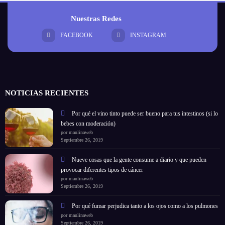
Nuestras Redes
FACEBOOK
INSTAGRAM
NOTICIAS RECIENTES
Por qué el vino tinto puede ser bueno para tus intestinos (si lo
bebes con moderación)
por maulinaweb
Septiembre 26, 2019
Nueve cosas que la gente consume a diario y que pueden
provocar diferentes tipos de cáncer
por maulinaweb
Septiembre 26, 2019
Por qué fumar perjudica tanto a los ojos como a los pulmones
por maulinaweb
Septiembre 26, 2019