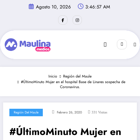
Saltar
Agosto 10, 2026
3:46:58 AM
al
contenido
Inicio
Región del Maule
#ÚltimoMinuto Mujer en el hospital Base de Linares sospecha de
Coronavirus.
Región Del Maule
Febrero 26, 2020
331
Visitas
#ÚltimoMinuto Mujer en