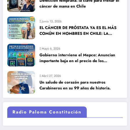
Detección temprana: la clave para frenar el
cáncer de mama en Chile
Junio 13, 2026
EL CÁNCER DE PRÓSTATA YA ES EL MÁS
COMÚN EN HOMBRES EN CHILE: LA
DETECCIÓN TEMPRANA SALVA VIDAS
Mayo 6, 2026
Gobierno interviene el Mepco: Anuncian
importante baja en el precio de los
combustibles
Abril 27, 2026
Un saludo de corazón para nuestros
Carabineros en su 99 años de historia.
Radio Paloma Constitución