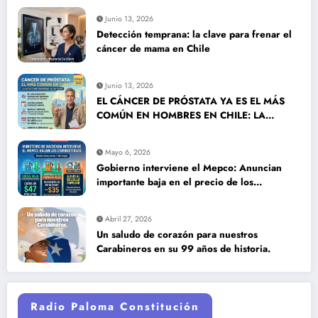
Junio 13, 2026
Detección temprana: la clave para frenar el
cáncer de mama en Chile
Junio 13, 2026
EL CÁNCER DE PRÓSTATA YA ES EL MÁS
COMÚN EN HOMBRES EN CHILE: LA
DETECCIÓN TEMPRANA SALVA VIDAS
Mayo 6, 2026
Gobierno interviene el Mepco: Anuncian
importante baja en el precio de los
combustibles
Abril 27, 2026
Un saludo de corazón para nuestros
Carabineros en su 99 años de historia.
Radio Paloma Constitución