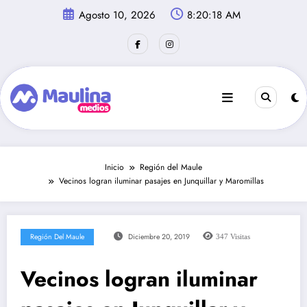
Saltar
Agosto 10, 2026
8:20:19 AM
al
contenido
Inicio
Región del Maule
Vecinos logran iluminar pasajes en Junquillar y Maromillas
Región Del Maule
Diciembre 20, 2019
347
Visitas
Vecinos logran iluminar