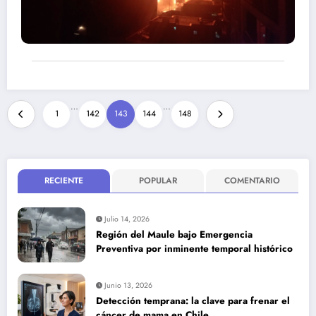
Paginación
…
…
1
142
143
144
148
de
entradas
RECIENTE
POPULAR
COMENTARIO
Julio 14, 2026
Región del Maule bajo Emergencia
Preventiva por inminente temporal histórico
Junio 13, 2026
Detección temprana: la clave para frenar el
cáncer de mama en Chile