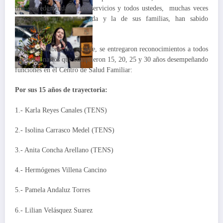
una sobredemanda de los servicios y todos ustedes, muchas veces
arriesgando su propia vida y la de sus familias, han sabido
responder”.
Tras las palabras del alcalde, se entregaron reconocimientos a todos
los funcionarios que cumplieron 15, 20, 25 y 30 años desempeñando
funciones en el Centro de Salud Familiar:
Por sus 15 años de trayectoria:
1.- Karla Reyes Canales (TENS)
2.- Isolina Carrasco Medel (TENS)
3.- Anita Concha Arellano (TENS)
4.- Hermógenes Villena Cancino
5.- Pamela Andaluz Torres
6.- Lilian Velásquez Suarez