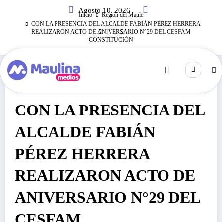
Saltar
Agosto 10, 2026
al
Inicio
Región del Maule
contenido
CON LA PRESENCIA DEL ALCALDE FABIÁN PÉREZ HERRERA
REALIZARON ACTO DE ANIVERSARIO N°29 DEL CESFAM
CONSTITUCIÓN
Región Del Maule
Octubre 1, 2021
270
Visitas
CON LA PRESENCIA DEL
ALCALDE FABIÁN
PÉREZ HERRERA
REALIZARON ACTO DE
ANIVERSARIO N°29 DEL
CESFAM