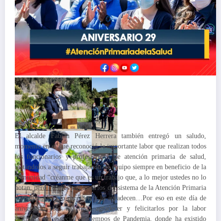
El alcalde Fabián Pérez Herrera también entregó un saludo,
momento en el que reconoció la importante labor que realizan todos
los funcionarios y profesionales de atención primaria de salud,
instándolos a seguir trabajando en equipo siempre en beneficio de la
comunidad “créanme que es un trabajo que, a lo mejor ustedes no lo
notan, pero quienes son usuarios del sistema de la Atención Primaria
de Salud APS) lo perciben y lo agradecen…Por eso en este día de
aniversario sólo me resta agradecer y felicitarlos por la labor
realizada, en especial en tiempos de Pandemia, donde ha existido