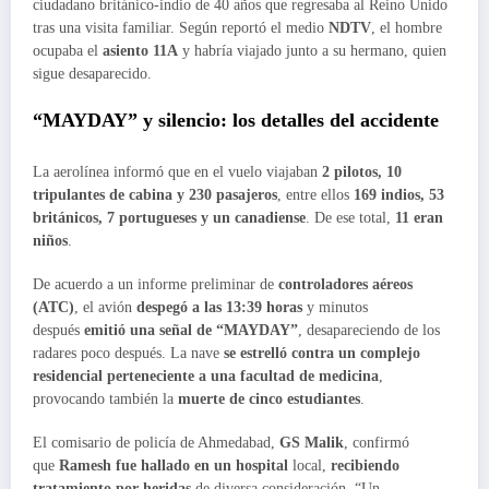
ciudadano británico-indio de 40 años que regresaba al Reino Unido
tras una visita familiar. Según reportó el medio
NDTV
, el hombre
ocupaba el
asiento 11A
y habría viajado junto a su hermano, quien
sigue desaparecido.
“MAYDAY” y silencio: los detalles del accidente
La aerolínea informó que en el vuelo viajaban
2 pilotos, 10
tripulantes de cabina y 230 pasajeros
, entre ellos
169 indios, 53
británicos, 7 portugueses y un canadiense
. De ese total,
11 eran
niños
.
De acuerdo a un informe preliminar de
controladores aéreos
(ATC)
, el avión
despegó a las 13:39 horas
y minutos
después
emitió una señal de “MAYDAY”
, desapareciendo de los
radares poco después. La nave
se estrelló contra un complejo
residencial perteneciente a una facultad de medicina
,
provocando también la
muerte de cinco estudiantes
.
El comisario de policía de Ahmedabad,
GS Malik
, confirmó
que
Ramesh fue hallado en un hospital
local,
recibiendo
tratamiento por heridas
de diversa consideración. “Un