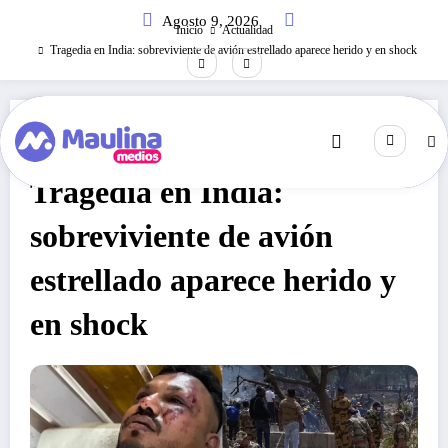
Saltar
Agosto 9, 2026
al
Inicio
Actualidad
contenido
Tragedia en India: sobreviviente de avión estrellado aparece herido y en shock
Actualidad
Junio 12, 2025
594
Visitas
Tragedia en India:
sobreviviente de avión
estrellado aparece herido y
en shock