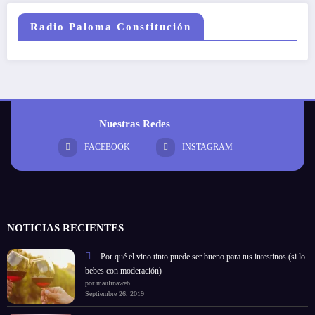
Radio Paloma Constitución
Nuestras Redes
FACEBOOK
INSTAGRAM
NOTICIAS RECIENTES
Por qué el vino tinto puede ser bueno para tus intestinos (si lo
bebes con moderación)
por maulinaweb
Septiembre 26, 2019