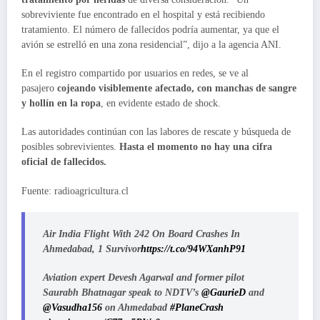
sobreviviente fue encontrado en el hospital y está recibiendo
tratamiento. El número de fallecidos podría aumentar, ya que el
avión se estrelló en una zona residencial”, dijo a la agencia ANI.
En el registro compartido por usuarios en redes, se ve al
pasajero
cojeando visiblemente afectado, con manchas de sangre
y hollín en la ropa
, en evidente estado de shock.
Las autoridades continúan con las labores de rescate y búsqueda de
posibles sobrevivientes.
Hasta el momento no hay una cifra
oficial de fallecidos.
Fuente: radioagricultura.cl
Air India Flight With 242 On Board Crashes In
Ahmedabad, 1 Survivor
https://t.co/94WXanhP91
Aviation expert Devesh Agarwal and former pilot
Saurabh Bhatnagar speak to NDTV’s
@GaurieD
and
@Vasudha156
on Ahmedabad
#PlaneCrash