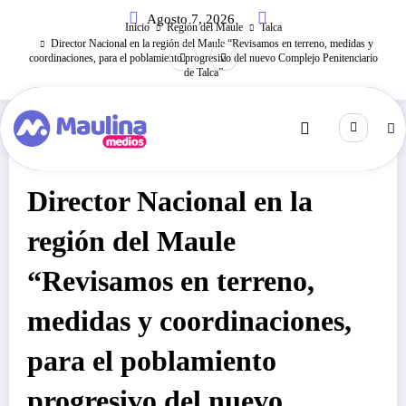
Saltar
Agosto 7, 2026
al
Inicio
Región del Maule
Talca
contenido
Director Nacional en la región del Maule “Revisamos en terreno, medidas y
coordinaciones, para el poblamiento progresivo del nuevo Complejo Penitenciario
de Talca”
Talca
Octubre 23, 2025
789
Visitas
Director Nacional en la
región del Maule
“Revisamos en terreno,
medidas y coordinaciones,
para el poblamiento
progresivo del nuevo