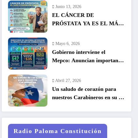
Junio 13, 2026
EL CÁNCER DE
PRÓSTATA YA ES EL MÁS
COMÚN EN HOMBRES EN
CHILE: LA DETECCIÓN
Mayo 6, 2026
TEMPRANA SALVA VIDAS
Gobierno interviene el
Mepco: Anuncian importante
baja en el precio de los
combustibles
Abril 27, 2026
Un saludo de corazón para
nuestros Carabineros en su 99
años de historia.
Radio Paloma Constitución