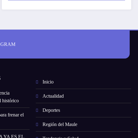
AGRAM
S
Inicio
encia
Actualidad
 histórico
Deportes
ara frenar el
Región del Maule
 YA ES EL