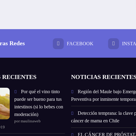
ras Redes
FACEBOOK
INST
 RECIENTES
NOTICIAS RECIENTE
Por qué el vino tinto
Región del Maule bajo Emerg
puede ser bueno para tus
Preventiva por inminente temporal
intestinos (si lo bebes con
Detección temprana: la clave p
moderación)
cáncer de mama en Chile
por maulinaweb
019
EL CÁNCER DE PRÓSTATA