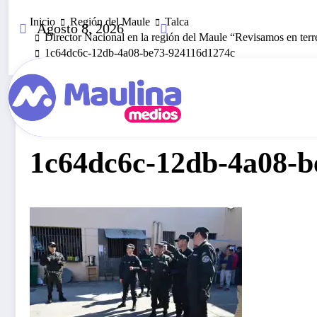
Saltar
Inicio
Región del Maule
Talca
al
Agosto 8, 2026
Director Nacional en la región del Maule “Revisamos en terr
contenido
1c64dc6c-12db-4a08-be73-924116d1274c
Octubre 23, 2025
308
Visitas
1c64dc6c-12db-4a08-b