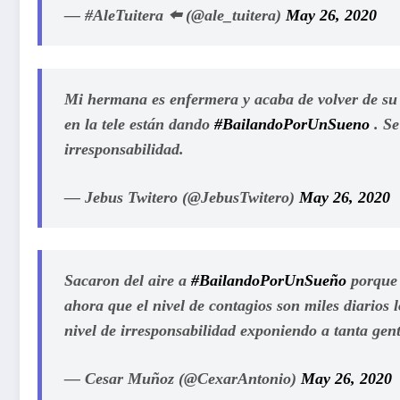
— #AleTuitera ⬅️ (@ale_tuitera)
May 26, 2020
Mi hermana es enfermera y acaba de volver de su 
en la tele están dando
#BailandoPorUnSueno
. Se
irresponsabilidad.
— Jebus Twitero (@JebusTwitero)
May 26, 2020
Sacaron del aire a
#BailandoPorUnSueño
porque 
ahora que el nivel de contagios son miles diarios 
nivel de irresponsabilidad exponiendo a tanta gen
— Cesar Muñoz (@CexarAntonio)
May 26, 2020