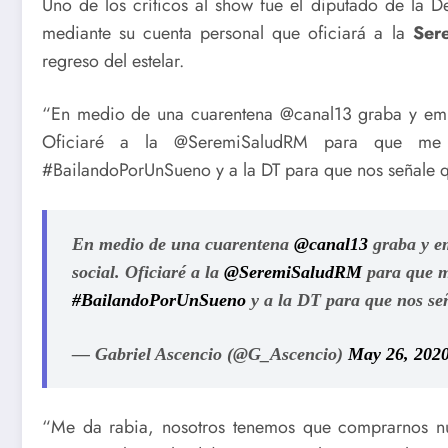
Uno de los críticos al show fue el diputado de la 
mediante su cuenta personal que oficiará a la
Ser
regreso del estelar.
“En medio de una cuarentena @canal13 graba y emite
Oficiaré a la @SeremiSaludRM para que me s
#BailandoPorUnSueno y a la DT para que nos señale q
En medio de una cuarentena
@canal13
graba y em
social. Oficiaré a la
@SeremiSaludRM
para que me
#BailandoPorUnSueno
y a la DT para que nos se
— Gabriel Ascencio (@G_Ascencio)
May 26, 202
“Me da rabia, nosotros tenemos que comprarnos nue