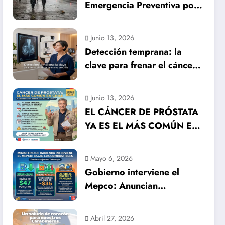
Emergencia Preventiva por
inminente temporal
histórico
Junio 13, 2026
Detección temprana: la
clave para frenar el cáncer
de mama en Chile
Junio 13, 2026
EL CÁNCER DE PRÓSTATA
YA ES EL MÁS COMÚN EN
HOMBRES EN CHILE: LA
DETECCIÓN TEMPRANA
Mayo 6, 2026
SALVA VIDAS
Gobierno interviene el
Mepco: Anuncian
importante baja en el
precio de los combustibles
Abril 27, 2026