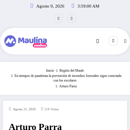
Saltar
Agosto 9, 2026
3:59:00 AM
al
contenido
Inicio
Región del Maule
En tiempos de pandemia la prevención de incendios forestales sigue conectada
con los escolares
Arturo Parra
Agosto 21, 2020
218
Visitas
Arturo Parra