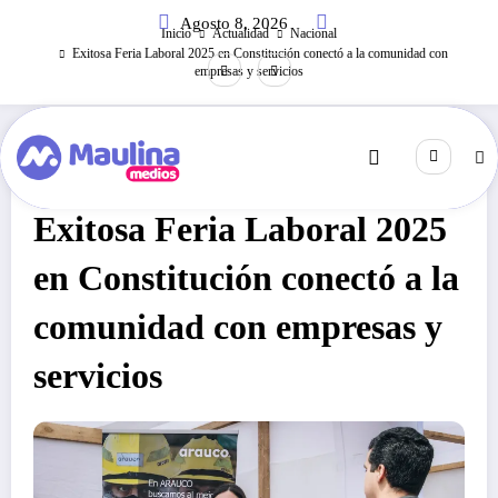
Saltar
Agosto 8, 2026
al
Inicio
Actualidad
Nacional
contenido
Exitosa Feria Laboral 2025 en Constitución conectó a la comunidad con
empresas y servicios
Nacional
Octubre 24, 2025
695
Visitas
Exitosa Feria Laboral 2025
en Constitución conectó a la
comunidad con empresas y
servicios