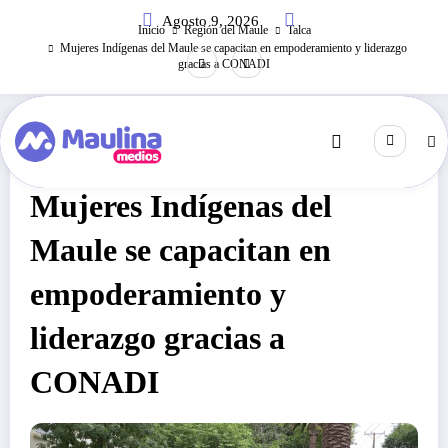
Saltar
Agosto 9, 2026
al
Inicio
Región del Maule
Talca
contenido
Mujeres Indígenas del Maule se capacitan en empoderamiento y liderazgo
gracias a CONADI
Talca
Noviembre 8, 2024
325
Visitas
Mujeres Indígenas del
Maule se capacitan en
empoderamiento y
liderazgo gracias a
CONADI