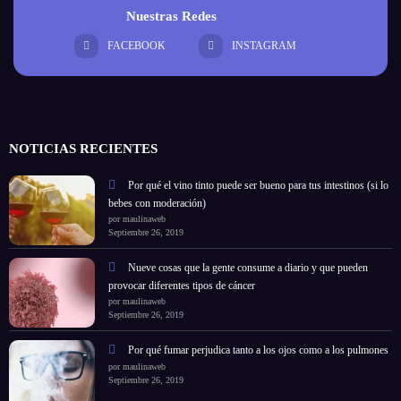
Nuestras Redes
FACEBOOK
INSTAGRAM
NOTICIAS RECIENTES
Por qué el vino tinto puede ser bueno para tus intestinos (si lo
bebes con moderación)
por maulinaweb
Septiembre 26, 2019
Nueve cosas que la gente consume a diario y que pueden
provocar diferentes tipos de cáncer
por maulinaweb
Septiembre 26, 2019
Por qué fumar perjudica tanto a los ojos como a los pulmones
por maulinaweb
Septiembre 26, 2019