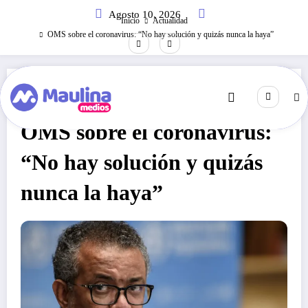
Saltar
Agosto 10, 2026
al
Inicio
Actualidad
contenido
OMS sobre el coronavirus: “No hay solución y quizás nunca la haya”
Actualidad
Agosto 3, 2020
236
Visitas
OMS sobre el coronavirus:
“No hay solución y quizás
nunca la haya”