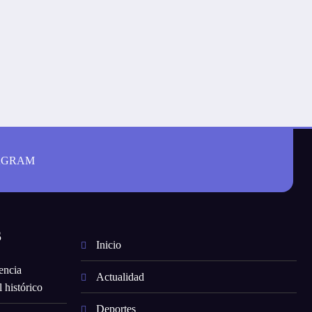
AGRAM
S
Inicio
encia
Actualidad
 histórico
Deportes