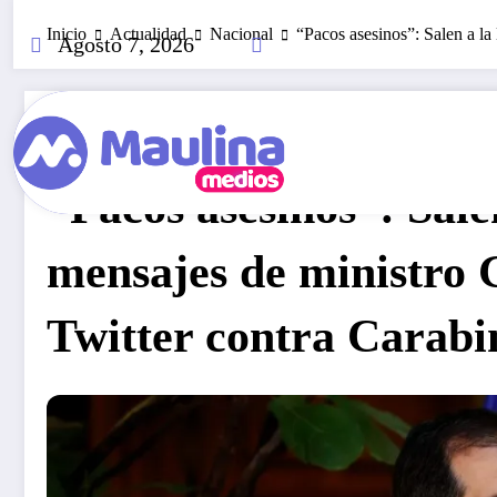
Saltar
Inicio
Actualidad
Nacional
“Pacos asesinos”: Salen a la
al
Agosto 7, 2026
contenido
Nacional
Octubre 14, 2022
369
Visitas
“Pacos asesinos”: Sale
mensajes de ministro 
Twitter contra Carabi