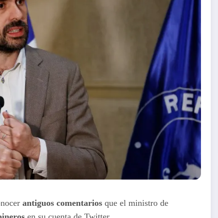
conocer
antiguos comentarios
que el ministro de
bineros
en su cuenta de Twitter.