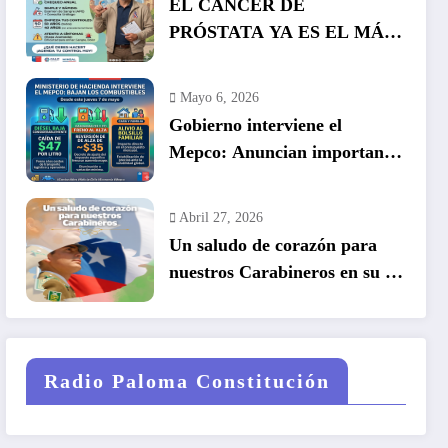
EL CÁNCER DE
PRÓSTATA YA ES EL MÁS
COMÚN EN HOMBRES EN
CHILE: LA DETECCIÓN
Mayo 6, 2026
TEMPRANA SALVA VIDAS
Gobierno interviene el
Mepco: Anuncian importante
baja en el precio de los
combustibles
Abril 27, 2026
Un saludo de corazón para
nuestros Carabineros en su 99
años de historia.
Radio Paloma Constitución