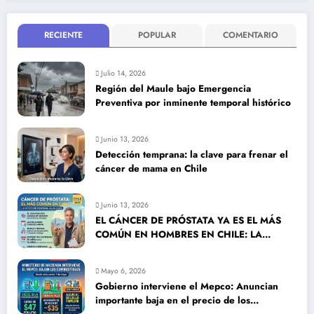
RECIENTE
POPULAR
COMENTARIO
Julio 14, 2026
Región del Maule bajo Emergencia
Preventiva por inminente temporal histórico
Junio 13, 2026
Detección temprana: la clave para frenar el
cáncer de mama en Chile
Junio 13, 2026
EL CÁNCER DE PRÓSTATA YA ES EL MÁS
COMÚN EN HOMBRES EN CHILE: LA
DETECCIÓN TEMPRANA SALVA VIDAS
Mayo 6, 2026
Gobierno interviene el Mepco: Anuncian
importante baja en el precio de los