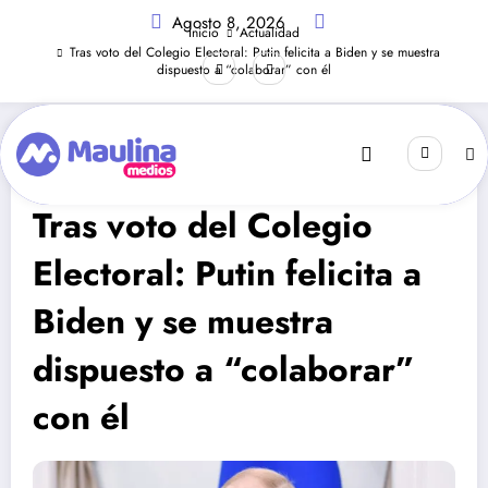
Saltar
Agosto 8, 2026
al
Inicio
Actualidad
contenido
Tras voto del Colegio Electoral: Putin felicita a Biden y se muestra
dispuesto a “colaborar” con él
Actualidad
Diciembre 15, 2020
230
Visitas
Tras voto del Colegio
Electoral: Putin felicita a
Biden y se muestra
dispuesto a “colaborar”
con él