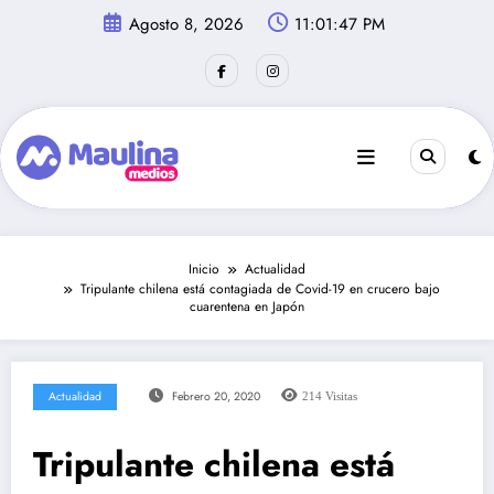
Saltar
Agosto 8, 2026
11:01:48 PM
al
contenido
Inicio
Actualidad
Tripulante chilena está contagiada de Covid-19 en crucero bajo
cuarentena en Japón
Actualidad
Febrero 20, 2020
214
Visitas
Tripulante chilena está