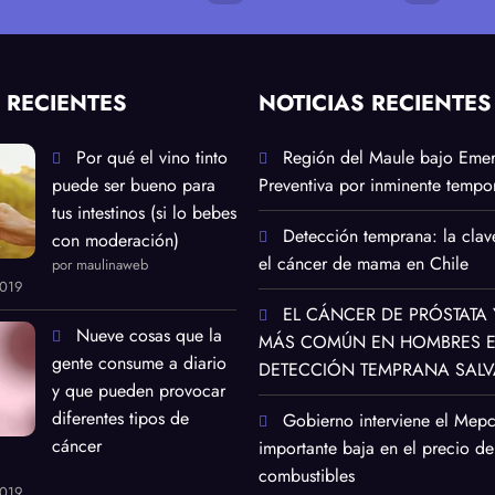
 RECIENTES
NOTICIAS RECIENTES
Por qué el vino tinto
Región del Maule bajo Eme
puede ser bueno para
Preventiva por inminente tempor
tus intestinos (si lo bebes
Detección temprana: la clav
con moderación)
el cáncer de mama en Chile
por maulinaweb
2019
EL CÁNCER DE PRÓSTATA 
Nueve cosas que la
MÁS COMÚN EN HOMBRES EN
gente consume a diario
DETECCIÓN TEMPRANA SALV
y que pueden provocar
diferentes tipos de
Gobierno interviene el Mep
cáncer
importante baja en el precio de
combustibles
2019