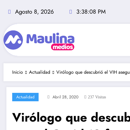
Saltar
al
Agosto 8, 2026
3:38:09 PM
contenido
Inicio
Actualidad
Virólogo que descubrió el VIH asegur
Actualidad
Abril 28, 2020
237
Visitas
Virólogo que descub