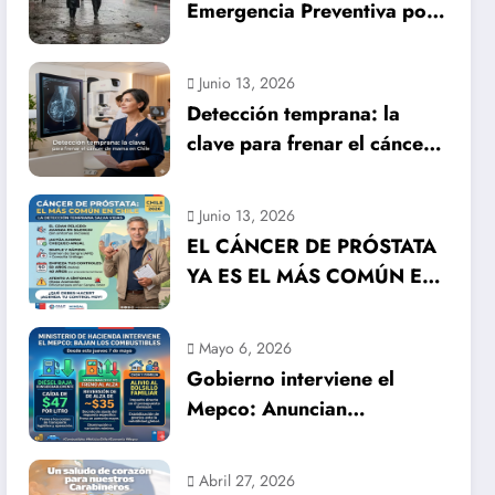
Emergencia Preventiva por
inminente temporal
histórico
Junio 13, 2026
Detección temprana: la
clave para frenar el cáncer
de mama en Chile
Junio 13, 2026
EL CÁNCER DE PRÓSTATA
YA ES EL MÁS COMÚN EN
HOMBRES EN CHILE: LA
DETECCIÓN TEMPRANA
Mayo 6, 2026
SALVA VIDAS
Gobierno interviene el
Mepco: Anuncian
importante baja en el
precio de los combustibles
Abril 27, 2026