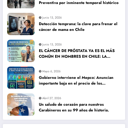
Preventiva por inminente temporal histórico
Junio 13, 2026
Detección temprana: la clave para frenar el
cáncer de mama en Chile
Junio 13, 2026
EL CÁNCER DE PRÓSTATA YA ES EL MÁS
COMÚN EN HOMBRES EN CHILE: LA
DETECCIÓN TEMPRANA SALVA VIDAS
Mayo 6, 2026
Gobierno interviene el Mepco: Anuncian
importante baja en el precio de los
combustibles
Abril 27, 2026
Un saludo de corazón para nuestros
Carabineros en su 99 años de historia.