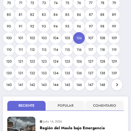
70
71
72
73
74
75
76
77
78
79
80
81
82
83
84
85
86
87
88
89
90
91
92
93
94
95
96
97
98
99
100
101
102
103
104
105
106
107
108
109
110
111
112
113
114
115
116
117
118
119
120
121
122
123
124
125
126
127
128
129
130
131
132
133
134
135
136
137
138
139
140
141
142
143
144
145
146
147
148
RECIENTE
POPULAR
COMENTARIO
Julio 14, 2026
Región del Maule bajo Emergencia