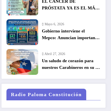
EL CÁNCER DE
PRÓSTATA YA ES EL MÁS
COMÚN EN HOMBRES EN
CHILE: LA DETECCIÓN
Mayo 6, 2026
TEMPRANA SALVA VIDAS
Gobierno interviene el
Mepco: Anuncian importante
baja en el precio de los
combustibles
Abril 27, 2026
Un saludo de corazón para
nuestros Carabineros en su 99
años de historia.
Radio Paloma Constitución