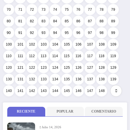
70
71
72
73
74
75
76
77
78
79
80
81
82
83
84
85
86
87
88
89
90
91
92
93
94
95
96
97
98
99
100
101
102
103
104
105
106
107
108
109
110
111
112
113
114
115
116
117
118
119
120
121
122
123
124
125
126
127
128
129
130
131
132
133
134
135
136
137
138
139
140
141
142
143
144
145
146
147
148
RECIENTE
POPULAR
COMENTARIO
Julio 14, 2026