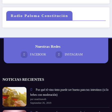
Radio Paloma Constitución
Nuestras Redes
FACEBOOK
INSTAGRAM
NOTICIAS RECIENTES
Por qué el vino tinto puede ser bueno para tus intestinos (si lo
bebes con moderación)
por maulinaweb
Septiembre 26, 2019