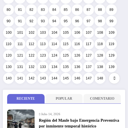
80
81
82
83
84
85
86
87
88
89
90
91
92
93
94
95
96
97
98
99
100
101
102
103
104
105
106
107
108
109
110
111
112
113
114
115
116
117
118
119
120
121
122
123
124
125
126
127
128
129
130
131
132
133
134
135
136
137
138
139
140
141
142
143
144
145
146
147
148
RECIENTE
POPULAR
COMENTARIO
Julio 14, 2026
Región del Maule bajo Emergencia Preventiva
por inminente temporal histórico