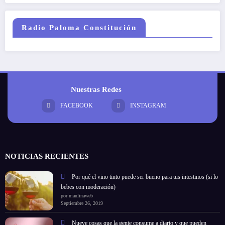
Radio Paloma Constitución
Nuestras Redes
FACEBOOK
INSTAGRAM
NOTICIAS RECIENTES
Por qué el vino tinto puede ser bueno para tus intestinos (si lo
bebes con moderación)
por maulinaweb
Septiembre 26, 2019
Nueve cosas que la gente consume a diario y que pueden