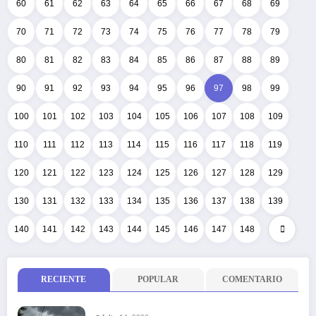
60
61
62
63
64
65
66
67
68
69
70
71
72
73
74
75
76
77
78
79
80
81
82
83
84
85
86
87
88
89
90
91
92
93
94
95
96
97
98
99
100
101
102
103
104
105
106
107
108
109
110
111
112
113
114
115
116
117
118
119
120
121
122
123
124
125
126
127
128
129
130
131
132
133
134
135
136
137
138
139
140
141
142
143
144
145
146
147
148
RECIENTE
POPULAR
COMENTARIO