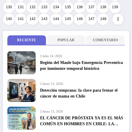
130
131
132
133
134
135
136
137
138
139
140
141
142
143
144
145
146
147
148
RECIENTE
POPULAR
COMENTARIO
Julio 14, 2026
Región del Maule bajo Emergencia Preventiva
por inminente temporal histórico
Junio 13, 2026
Detección temprana: la clave para frenar el
cáncer de mama en Chile
Junio 13, 2026
EL CÁNCER DE PRÓSTATA YA ES EL MÁS
COMÚN EN HOMBRES EN CHILE: LA
DETECCIÓN TEMPRANA SALVA VIDAS