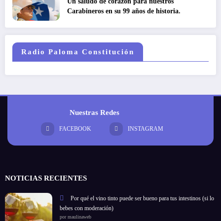
Un saludo de corazón para nuestros
Carabineros en su 99 años de historia.
Radio Paloma Constitución
Nuestras Redes
FACEBOOK
INSTAGRAM
NOTICIAS RECIENTES
Por qué el vino tinto puede ser bueno para tus intestinos (si lo
bebes con moderación)
por maulinaweb