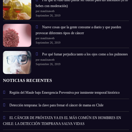
Por qué el vino tinto puede ser bueno para tus intestinos (si lo
bebes con moderación)
por maulinaweb
Septiembre 26, 2019
Nueve cosas que la gente consume a diario y que pueden
provocar diferentes tipos de cáncer
por maulinaweb
Septiembre 26, 2019
Por qué fumar perjudica tanto a los ojos como a los pulmones
por maulinaweb
Septiembre 26, 2019
NOTICIAS RECIENTES
Región del Maule bajo Emergencia Preventiva por inminente temporal histórico
Detección temprana: la clave para frenar el cáncer de mama en Chile
EL CÁNCER DE PRÓSTATA YA ES EL MÁS COMÚN EN HOMBRES EN
CHILE: LA DETECCIÓN TEMPRANA SALVA VIDAS