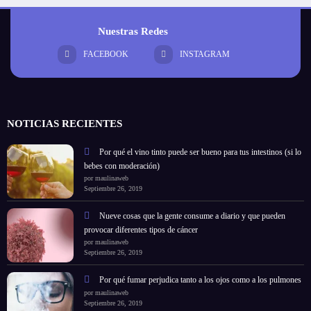
Nuestras Redes
FACEBOOK
INSTAGRAM
NOTICIAS RECIENTES
Por qué el vino tinto puede ser bueno para tus intestinos (si lo
bebes con moderación)
por maulinaweb
Septiembre 26, 2019
Nueve cosas que la gente consume a diario y que pueden
provocar diferentes tipos de cáncer
por maulinaweb
Septiembre 26, 2019
Por qué fumar perjudica tanto a los ojos como a los pulmones
por maulinaweb
Septiembre 26, 2019