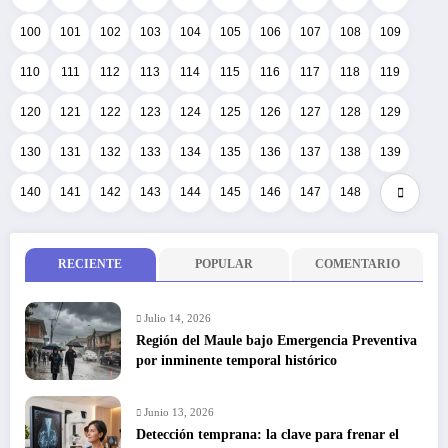
100
101
102
103
104
105
106
107
108
109
110
111
112
113
114
115
116
117
118
119
120
121
122
123
124
125
126
127
128
129
130
131
132
133
134
135
136
137
138
139
140
141
142
143
144
145
146
147
148
RECIENTE
POPULAR
COMENTARIO
Julio 14, 2026
Región del Maule bajo Emergencia Preventiva
por inminente temporal histórico
Junio 13, 2026
Detección temprana: la clave para frenar el